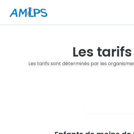
Aller
au
contenu
Les tarif
Les tarifs sont déterminés par les organisme
De 20h à 24h