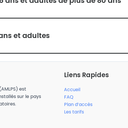
6 ans et adultes de plus de 80 ans
ans et adultes
Liens Rapides
 (AMLPS) est
Accueil
nstallés sur le pays
FAQ
toires.
Plan d’accès
Les tarifs