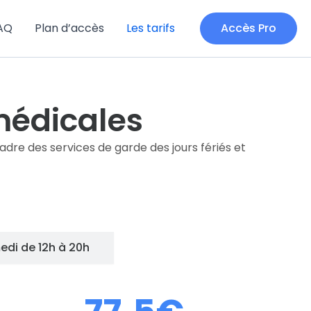
AQ
Plan d’accès
Les tarifs
Accès Pro
 médicales
dre des services de garde des jours fériés et
di de 12h à 20h